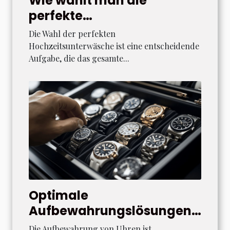
Wie wählt man die
perfekte
Hochzeitsunterwäsche für
Die Wahl der perfekten
Ihren besonderen Tag?
Hochzeitsunterwäsche ist eine entscheidende
Aufgabe, die das gesamte...
Optimale
Aufbewahrungslösungen
für verschiedene
Die Aufbewahrung von Uhren ist