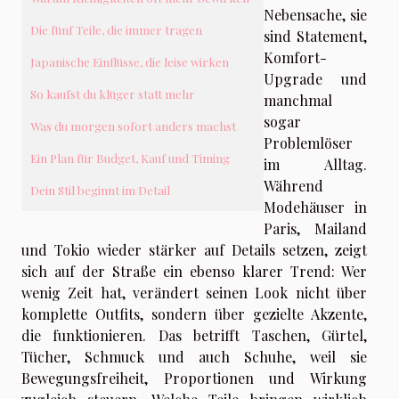
Nebensache, sie
Die fünf Teile, die immer tragen
sind Statement,
Komfort-
Japanische Einflüsse, die leise wirken
Upgrade und
So kaufst du klüger statt mehr
manchmal
sogar
Was du morgen sofort anders machst
Problemlöser
Ein Plan für Budget, Kauf und Timing
im Alltag.
Während
Dein Stil beginnt im Detail
Modehäuser in
Paris, Mailand
und Tokio wieder stärker auf Details setzen, zeigt
sich auf der Straße ein ebenso klarer Trend: Wer
wenig Zeit hat, verändert seinen Look nicht über
komplette Outfits, sondern über gezielte Akzente,
die funktionieren. Das betrifft Taschen, Gürtel,
Tücher, Schmuck und auch Schuhe, weil sie
Bewegungsfreiheit, Proportionen und Wirkung