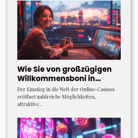
Wie Sie von großzügigen
Willkommensboni in
Online-Casinos profitieren
Der Einstieg in die Welt der Online-Casinos
können
eröffnet zahlreiche Möglichkeiten,
attraktive...